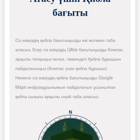
бағыты
Сіз өзіңіздің қибла бағытыңызды екі жолмен таба
аласыз. Егер сіз өзіңіздің Qibla бағытыңызды Компас
арқылы тапқыңыз келсе, төмендегі Қибла бұрышын
пайдаланыңыз (Компас үшін қибла бұрышы).
Немесе сіз өзіңіздің қибла бағытыңызды Google
Maps инфрақұрылымын пайдаланып ұсынылған
қибла сызығы арқылы оңай таба аласыз.