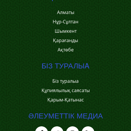
Алматы
Нұр-Сұлтан
Шымкент
Қарағанды
Ақтөбе
БІЗ ТУРАЛЫA
Біз туралыa
Құпиялылық саясаты
Қарым-Қатынас
ӘЛЕУМЕТТІК МЕДИА