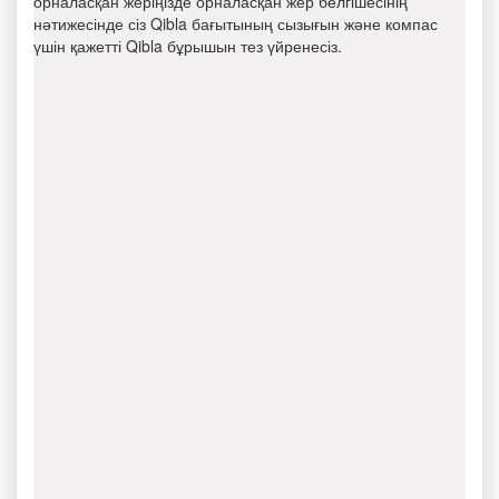
орналасқан жеріңізде орналасқан жер белгішесінің
нәтижесінде сіз Qibla бағытының сызығын және компас
үшін қажетті Qibla бұрышын тез үйренесіз.