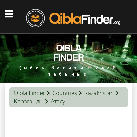
QIBLA
FINDER
Қибла бағытын оңай
табыңыз
Qibla Finder
Countries
Kazakhstan
Қарағанды
Атасу