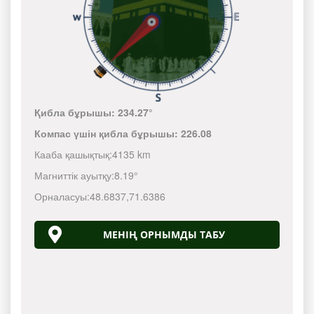
Қибла бұрышы:
234.27°
Компас үшін қибла бұрышы:
226.08
Кааба қашықтық:
4135 km
Магниттік ауытқу:
8.19°
Орналасуы:
48.6837
,
71.6386
МЕНІҢ ОРНЫМДЫ ТАБУ