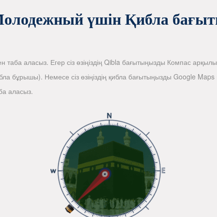
олодежный үшін Қибла бағы
ен таба аласыз. Егер сіз өзіңіздің Qibla бағытыңызды Компас арқыл
ла бұрышы). Немесе сіз өзіңіздің қибла бағытыңызды Google Ma
ба аласыз.