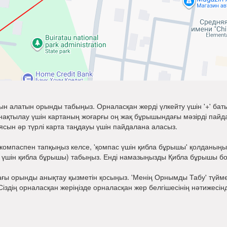
н алатын орынды табыңыз. Орналасқан жерді үлкейту үшін '+' баты
қтылау үшін картаның жоғарғы оң жақ бұрышындағы мәзірді пайдал
ясын әр түрлі карта таңдауы үшін пайдалана аласыз.
омпаспен тапқыңыз келсе, 'қомпас үшін қибла бұрышы' қолданыңыз.
ас үшін қибла бұрышы) табыңыз. Енді намазыңызды Қибла бұрышы б
дағы орынды анықтау қызметін қосыңыз. 'Менің Орнымды Табу' түйм
. Сіздің орналасқан жеріңізде орналасқан жер белгішесінің нәтижесі