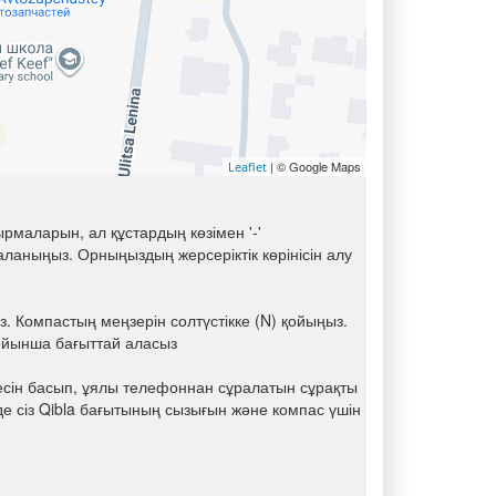
| © Google Maps
Leaflet
рмаларын, ал құстардың көзімен '-'
аныңыз. Орныңыздың жерсеріктік көрінісін алу
 Компастың меңзерін солтүстікке (N) қойыңыз.
ойынша бағыттай аласыз
есін басып, ұялы телефоннан сұралатын сұрақты
нде сіз Qibla бағытының сызығын және компас үшін