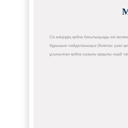
М
Сіз өзіңіздің қибла бағытыңызды екі жолм
бұрышын пайдаланыңыз (Компас үшін қиб
ұсынылған қибла сызығы арқылы оңай та