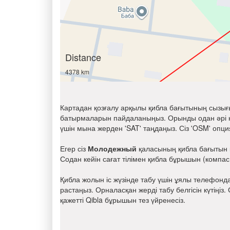
Distance
4378 km
Картадан қозғалу арқылы қибла бағытының сызығы
батырмаларын пайдаланыңыз. Орынды одан әрі на
үшін мына жерден 'SAT' таңдаңыз. Сіз 'OSM' опци
Егер сіз
Молодежный
қаласының қибла бағытын к
Содан кейін сағат тілімен қибла бұрышын (комп
Қибла жолын іс жүзінде табу үшін ұялы телефон
растаңыз. Орналасқан жерді табу белгісін күтіңіз
қажетті Qibla бұрышын тез үйренесіз.