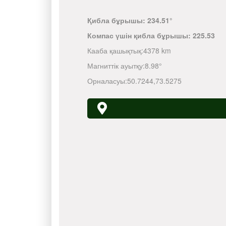
Қибла бұрышы:
234.51°
Компас үшін қибла бұрышы:
225.53
Кааба қашықтық:
4378 km
Магниттік ауытқу:
8.98°
Орналасуы:
50.7244
,
73.5275