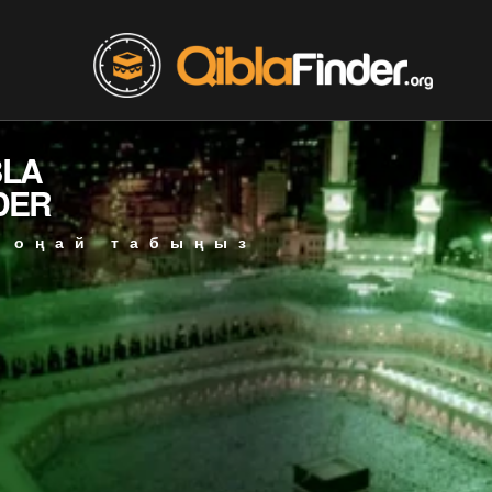
BLA
DER
 оңай табыңыз