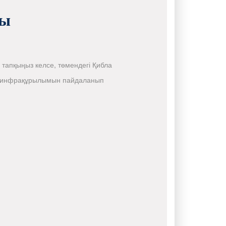
ты
ы тапқыңыз келсе, төмендегі Қибла
ps инфрақұрылымын пайдаланып