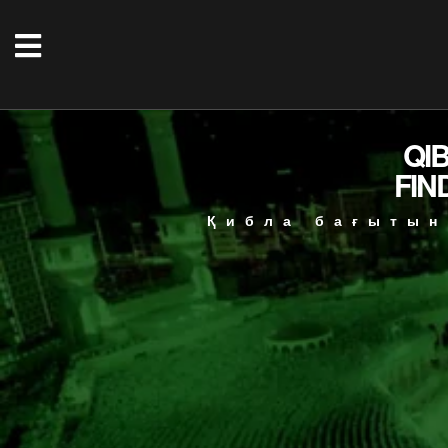
QI
FIN
Қибла бағытын