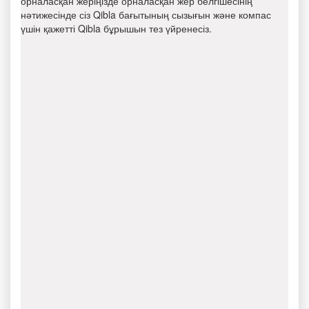
орналасқан жеріңізде орналасқан жер белгішесінің
нәтижесінде сіз Qibla бағытының сызығын және компас
үшін қажетті Qibla бұрышын тез үйренесіз.