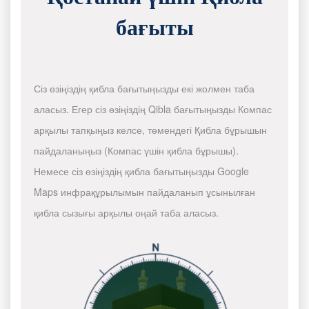
бағыты
Сіз өзіңіздің қибла бағытыңызды екі жолмен таба
аласыз. Егер сіз өзіңіздің Qibla бағытыңызды Компас
арқылы тапқыңыз келсе, төмендегі Қибла бұрышын
пайдаланыңыз (Компас үшін қибла бұрышы).
Немесе сіз өзіңіздің қибла бағытыңызды Google
Maps инфрақұрылымын пайдаланып ұсынылған
қибла сызығы арқылы оңай таба аласыз.