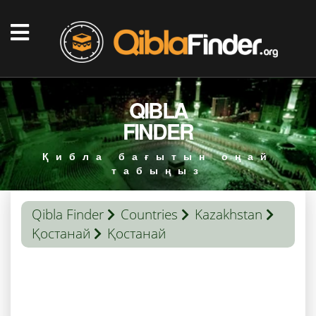
QIBLA
FINDER
Қибла бағытын оңай
табыңыз
Qibla Finder
Countries
Kazakhstan
Қостанай
Қостанай