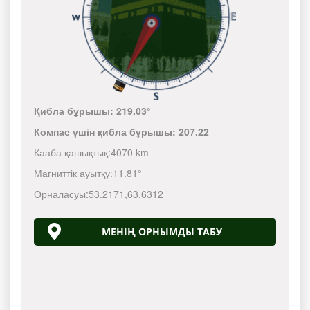
Қибла бұрышы:
219.03°
Компас үшін қибла бұрышы:
207.22
Кааба қашықтық:
4070 km
Магниттік ауытқу:
11.81°
Орналасуы:
53.2171
,
63.6312
МЕНІҢ ОРНЫМДЫ ТАБУ