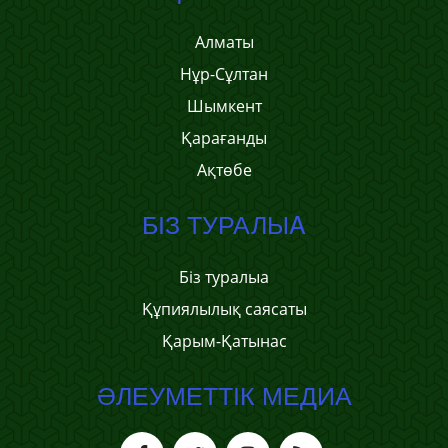
Алматы
Нұр-Сұлтан
Шымкент
Қарағанды
Ақтөбе
БІЗ ТУРАЛЫA
Біз туралыa
Құпиялылық саясаты
Қарым-Қатынас
ӘЛЕУМЕТТІК МЕДИА