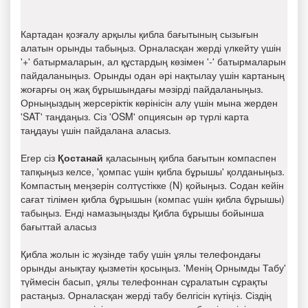
Картадан қозғалу арқылы қибла бағытының сызығын
алатын орынды табыңыз. Орналасқан жерді үлкейту үшін
'+' батырмаларын, ал құстардың көзімен '-' батырмаларын
пайдаланыңыз. Орынды одан әрі нақтылау үшін картаның
жоғарғы оң жақ бұрышындағы мәзірді пайдаланыңыз.
Орныңыздың жерсеріктік көрінісін алу үшін мына жерден
'SAT' таңдаңыз. Сіз 'OSM' опциясын әр түрлі карта
таңдауы үшін пайдалана аласыз.
Егер сіз
Қостанай
қаласының қибла бағытын компаспен
тапқыңыз келсе, 'қомпас үшін қибла бұрышы' қолданыңыз.
Компастың меңзерін солтүстікке (N) қойыңыз. Содан кейін
сағат тілімен қибла бұрышын (компас үшін қибла бұрышы)
табыңыз. Енді намазыңызды Қибла бұрышы бойынша
бағыттай аласыз
Қибла жолын іс жүзінде табу үшін ұялы телефондағы
орынды анықтау қызметін қосыңыз. 'Менің Орнымды Табу'
түймесін басып, ұялы телефоннан сұралатын сұрақты
растаңыз. Орналасқан жерді табу белгісін күтіңіз. Сіздің