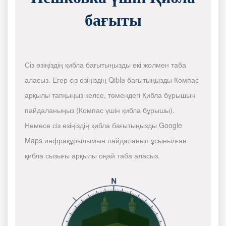
бағыты
Сіз өзіңіздің қибла бағытыңызды екі жолмен таба
аласыз. Егер сіз өзіңіздің Qibla бағытыңызды Компас
арқылы тапқыңыз келсе, төмендегі Қибла бұрышын
пайдаланыңыз (Компас үшін қибла бұрышы).
Немесе сіз өзіңіздің қибла бағытыңызды Google
Maps инфрақұрылымын пайдаланып ұсынылған
қибла сызығы арқылы оңай таба аласыз.