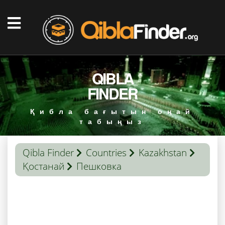
QIBLA
FINDER
Қибла бағытын оңай
табыңыз
Qibla Finder
Countries
Kazakhstan
Қостанай
Пешковка