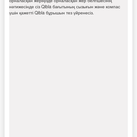
орналасқан жеріңізде орналасқан жер белгішесінің
нәтижесінде сіз Qibla бағытының сызығын және компас
үшін қажетті Qibla бұрышын тез үйренесіз.