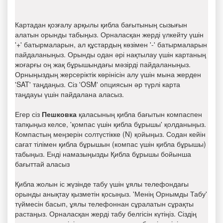
Картадан қозғалу арқылы қибла бағытының сызығын
алатын орынды табыңыз. Орналасқан жерді үлкейту үшін
'+' батырмаларын, ал құстардың көзімен '-' батырмаларын
пайдаланыңыз. Орынды одан әрі нақтылау үшін картаның
жоғарғы оң жақ бұрышындағы мәзірді пайдаланыңыз.
Орныңыздың жерсеріктік көрінісін алу үшін мына жерден
'SAT' таңдаңыз. Сіз 'OSM' опциясын әр түрлі карта
таңдауы үшін пайдалана аласыз.
Егер сіз
Пешковка
қаласының қибла бағытын компаспен
тапқыңыз келсе, 'қомпас үшін қибла бұрышы' қолданыңыз.
Компастың меңзерін солтүстікке (N) қойыңыз. Содан кейін
сағат тілімен қибла бұрышын (компас үшін қибла бұрышы)
табыңыз. Енді намазыңызды Қибла бұрышы бойынша
бағыттай аласыз
Қибла жолын іс жүзінде табу үшін ұялы телефондағы
орынды анықтау қызметін қосыңыз. 'Менің Орнымды Табу'
түймесін басып, ұялы телефоннан сұралатын сұрақты
растаңыз. Орналасқан жерді табу белгісін күтіңіз. Сіздің