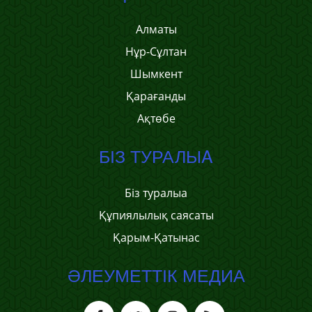
Алматы
Нұр-Сұлтан
Шымкент
Қарағанды
Ақтөбе
БІЗ ТУРАЛЫA
Біз туралыa
Құпиялылық саясаты
Қарым-Қатынас
ӘЛЕУМЕТТІК МЕДИА