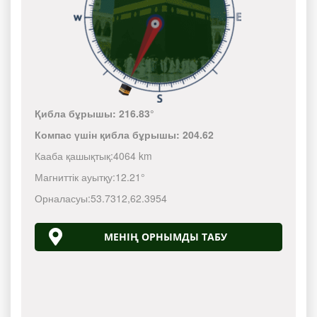
Қибла бұрышы:
216.83°
Компас үшін қибла бұрышы:
204.62
Кааба қашықтық:
4064 km
Магниттік ауытқу:
12.21°
Орналасуы:
53.7312
,
62.3954
МЕНІҢ ОРНЫМДЫ ТАБУ