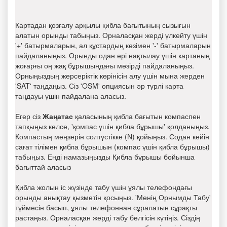
Картадан қозғалу арқылы қибла бағытының сызығын
алатын орынды табыңыз. Орналасқан жерді үлкейту үшін
'+' батырмаларын, ал құстардың көзімен '-' батырмаларын
пайдаланыңыз. Орынды одан әрі нақтылау үшін картаның
жоғарғы оң жақ бұрышындағы мәзірді пайдаланыңыз.
Орныңыздың жерсеріктік көрінісін алу үшін мына жерден
'SAT' таңдаңыз. Сіз 'OSM' опциясын әр түрлі карта
таңдауы үшін пайдалана аласыз.
Егер сіз
Жаңатас
қаласының қибла бағытын компаспен
тапқыңыз келсе, 'қомпас үшін қибла бұрышы' қолданыңыз.
Компастың меңзерін солтүстікке (N) қойыңыз. Содан кейін
сағат тілімен қибла бұрышын (компас үшін қибла бұрышы)
табыңыз. Енді намазыңызды Қибла бұрышы бойынша
бағыттай аласыз
Қибла жолын іс жүзінде табу үшін ұялы телефондағы
орынды анықтау қызметін қосыңыз. 'Менің Орнымды Табу'
түймесін басып, ұялы телефоннан сұралатын сұрақты
растаңыз. Орналасқан жерді табу белгісін күтіңіз. Сіздің