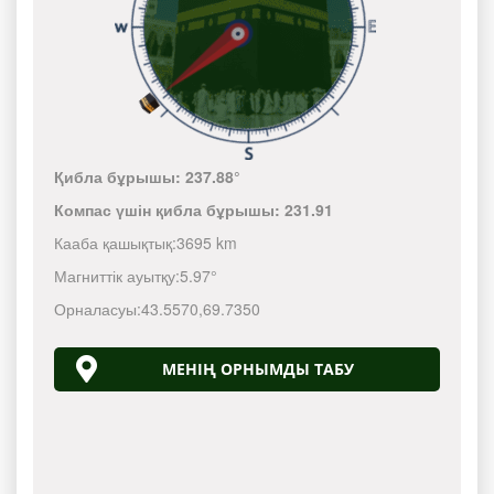
Қибла бұрышы:
237.88°
Компас үшін қибла бұрышы:
231.91
Кааба қашықтық:
3695 km
Магниттік ауытқу:
5.97°
Орналасуы:
43.5570
,
69.7350
МЕНІҢ ОРНЫМДЫ ТАБУ