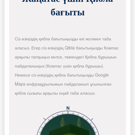
бағыты
Сіз өзіңіздің қибла бағытыңызды екі жолмен таба
аласыз. Егер сіз өзіңіздің Qibla бағытыңызды Компас
арқылы тапқыңыз келсе, төмендегі Қибла бұрышын
пайдаланыңыз (Компас үшін қибла бұрышы).
Немесе сіз өзіңіздің қибла бағытыңызды Google
Maps инфрақұрылымын пайдаланып ұсынылған
қибла сызығы арқылы оңай таба аласыз.