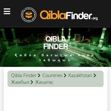
QIBLA
FINDER
Қибла бағытын оңай
табыңыз
Qibla Finder
Countries
Kazakhstan
Жамбыл
Жаңатас