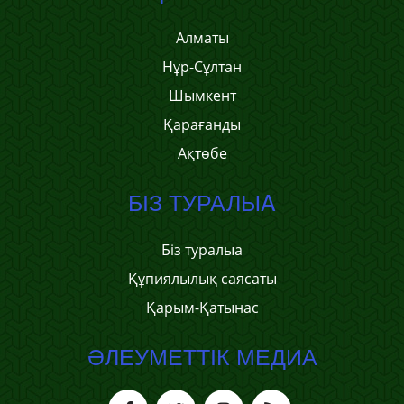
Алматы
Нұр-Сұлтан
Шымкент
Қарағанды
Ақтөбе
БІЗ ТУРАЛЫA
Біз туралыa
Құпиялылық саясаты
Қарым-Қатынас
ӘЛЕУМЕТТІК МЕДИА