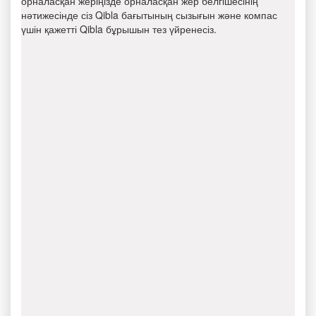
орналасқан жеріңізде орналасқан жер белгішесінің
нәтижесінде сіз Qibla бағытының сызығын және компас
үшін қажетті Qibla бұрышын тез үйренесіз.