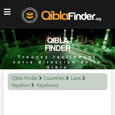
QIBLA
FINDER
Trouvez facilement
votre direction de la
Qibla
Qibla Finder
Countries
Laos
Xayaburi
Xayaboury