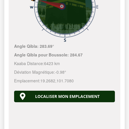
Angle Qibla:
283.69°
Angle Qibla pour Boussole:
284.67
Kaaba Distance:
6423 km
Déviation Magnétique:
-0.98°
Emplacement:
19.2682
,
101.7080
LOCALISER MON EMPLACEMENT