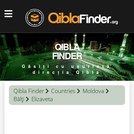
QIBLA
FINDER
Găsiți cu ușurință
direcția Qibla
Qibla Finder
Countries
Moldova
Bălţi
Elizaveta