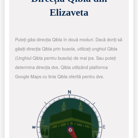
Elizaveta
Puteți găsi direcția Qibla în două moduri. Dacă doriți să
găsiți direcția Qibla prin busola, utilizați unghiul Qibla
(Unghiul Qibla pentru busola) de mai jos. Sau puteți
determina direcția dvs. Qibla utilizând platforma
Google Maps cu linia Qibla oferită pentru dvs.