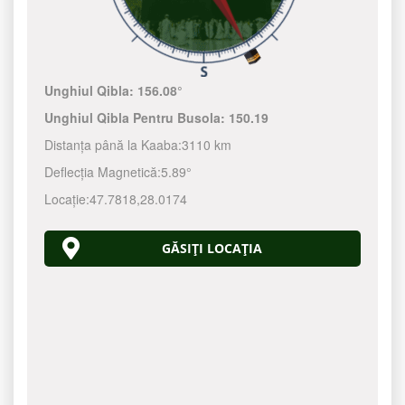
Unghiul Qibla:
156.08°
Unghiul Qibla Pentru Busola:
150.19
Distanța până la Kaaba:
3110 km
Deflecția Magnetică:
5.89°
Locație:
47.7818
,
28.0174
GĂSIȚI LOCAȚIA