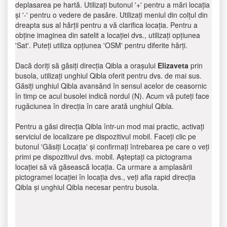
deplasarea pe hartă. Utilizați butonul '+' pentru a mări locația
și '-' pentru o vedere de pasăre. Utilizați meniul din colțul din
dreapta sus al hărții pentru a vă clarifica locația. Pentru a
obține imaginea din satelit a locației dvs., utilizați opțiunea
'Sat'. Puteți utiliza opțiunea 'OSM' pentru diferite hărți.
Dacă doriți să găsiți direcția Qibla a orașului
Elizaveta
prin
busola, utilizați unghiul Qibla oferit pentru dvs. de mai sus.
Găsiți unghiul Qibla avansând în sensul acelor de ceasornic
în timp ce acul busolei indică nordul (N). Acum vă puteți face
rugăciunea în direcția în care arată unghiul Qibla.
Pentru a găsi direcția Qibla într-un mod mai practic, activați
serviciul de localizare pe dispozitivul mobil. Faceți clic pe
butonul 'Găsiți Locația' și confirmați întrebarea pe care o veți
primi pe dispozitivul dvs. mobil. Așteptați ca pictograma
locației să vă găsească locația. Ca urmare a amplasării
pictogramei locației în locația dvs., veți afla rapid direcția
Qibla și unghiul Qibla necesar pentru busola.