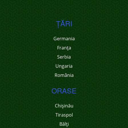
ŢĂRI
Germania
Franţa
Serbia
Ungaria
România
ORASE
Chișinău
Tiraspol
Bălți