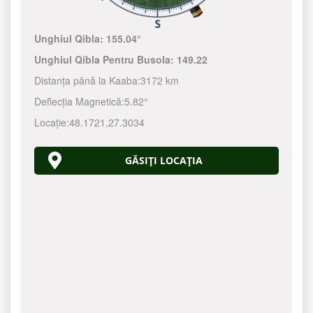
Unghiul Qibla:
155.04°
Unghiul Qibla Pentru Busola:
149.22
Distanța până la Kaaba:
3172 km
Deflecția Magnetică:
5.82°
Locație:
48.1721
,
27.3034
GĂSIȚI LOCAȚIA