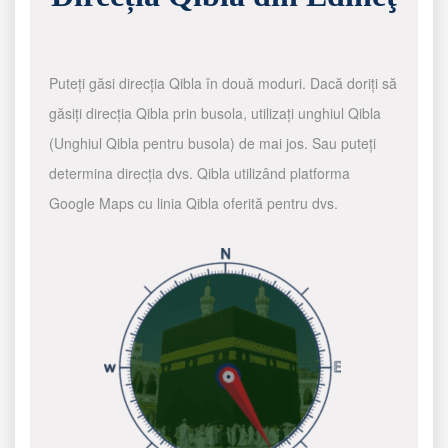
Puteți găsi direcția Qibla în două moduri. Dacă doriți să
găsiți direcția Qibla prin busola, utilizați unghiul Qibla
(Unghiul Qibla pentru busola) de mai jos. Sau puteți
determina direcția dvs. Qibla utilizând platforma
Google Maps cu linia Qibla oferită pentru dvs.