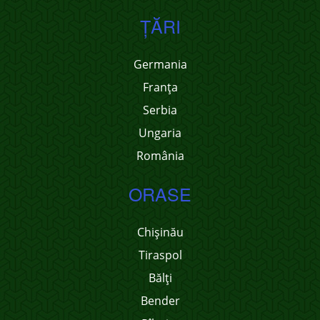
ŢĂRI
Germania
Franţa
Serbia
Ungaria
România
ORASE
Chișinău
Tiraspol
Bălți
Bender