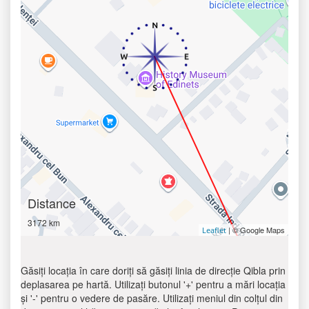
Distance
3172 km
| © Google Maps
Leaflet
Găsiți locația în care doriți să găsiți linia de direcție Qibla prin
deplasarea pe hartă. Utilizați butonul '+' pentru a mări locația
și '-' pentru o vedere de pasăre. Utilizați meniul din colțul din