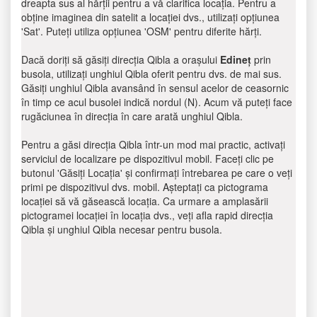
dreapta sus al hărții pentru a vă clarifica locația. Pentru a
obține imaginea din satelit a locației dvs., utilizați opțiunea
'Sat'. Puteți utiliza opțiunea 'OSM' pentru diferite hărți.
Dacă doriți să găsiți direcția Qibla a orașului
Edineţ
prin
busola, utilizați unghiul Qibla oferit pentru dvs. de mai sus.
Găsiți unghiul Qibla avansând în sensul acelor de ceasornic
în timp ce acul busolei indică nordul (N). Acum vă puteți face
rugăciunea în direcția în care arată unghiul Qibla.
Pentru a găsi direcția Qibla într-un mod mai practic, activați
serviciul de localizare pe dispozitivul mobil. Faceți clic pe
butonul 'Găsiți Locația' și confirmați întrebarea pe care o veți
primi pe dispozitivul dvs. mobil. Așteptați ca pictograma
locației să vă găsească locația. Ca urmare a amplasării
pictogramei locației în locația dvs., veți afla rapid direcția
Qibla și unghiul Qibla necesar pentru busola.