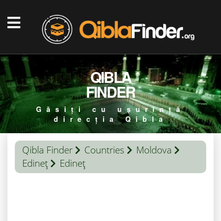
QIBLA
FINDER
Găsiți cu ușurință
direcția Qibla
Qibla Finder
Countries
Moldova
Edineţ
Edineţ