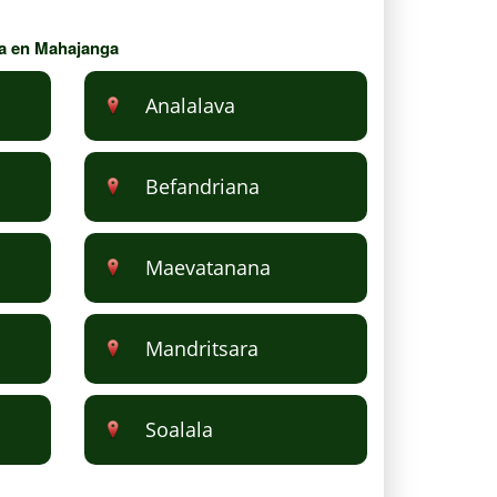
bla en Mahajanga
Analalava
Befandriana
Maevatanana
Mandritsara
Soalala