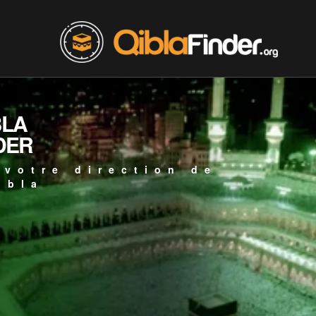
BLA
DER
 votre direction de
ibla