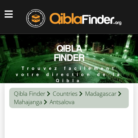
QIBLA
FINDER
Trouvez facilement
votre direction de la
Qibla
Qibla Finder
Countries
Madagascar
Mahajanga
Antsalova