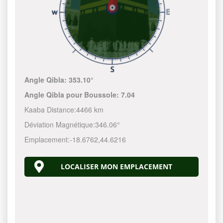
Angle Qibla:
353.10°
Angle Qibla pour Boussole:
7.04
Kaaba Distance:
4466 km
Déviation Magnétique:
346.06°
Emplacement:
-18.6762
,
44.6216
LOCALISER MON EMPLACEMENT