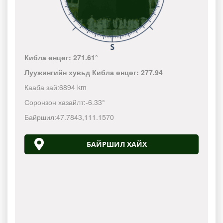
Кибла өнцөг:
271.61°
Луужингийн хувьд Кибла өнцөг:
277.94
Кааба зай:
6894 km
Соронзон хазайлт:
-6.33°
Байршил:
47.7843
,
111.1570
БАЙРШИЛ XАЙХ