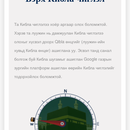
Та Кибла чиглэлээ хоёр аргаар олох боломжтой.
Хэрэв та луужин нь дамжуулан Кибла чиглэлээ
олохыг хүсвэл доорх Qibla өнцгийг (луужин-ийн
хувьд Кибла өнцөг) ашиглана уу. Эсвэл танд санал
болгож буй Кибла шугамыг ашиглан Google газрын
зургийн платформ ашиглан өөрийн Кибла чиглэлийг
тодорхойлох боломжтой.