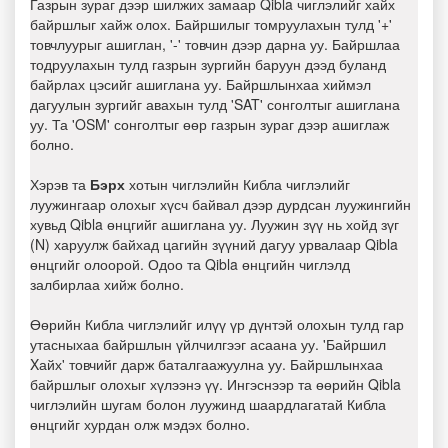
Газрын зураг дээр шилжих замаар Qibla чиглэлийг хайх
байршлыг хайж олох. Байршилыг томруулахын тулд '+'
товчлуурыг ашиглан, '-' товчин дээр дарна уу. Байршлаа
тодруулахын тулд газрын зургийн баруун дээд буланд
байрлах цэсийг ашиглана уу. Байршлынхаа хиймэл
дагуулын зургийг авахын тулд 'SAT' сонголтыг ашиглана
уу. Та 'OSM' сонголтыг өөр газрын зураг дээр ашиглаж
болно.
Хэрэв та
Бэрх
хотын чиглэлийн Кибла чиглэлийг
луужингаар олохыг хүсч байвал дээр дурдсан луужингийн
хувьд Qibla өнцгийг ашиглана уу. Луужин зүү нь хойд зүг
(N) харуулж байхад цагийн зүүний дагуу урвалаар Qibla
өнцгийг олоорой. Одоо та Qibla өнцгийн чиглэлд
залбирлаа хийж болно.
Өөрийн Кибла чиглэлийг илүү үр дүнтэй олохын тулд гар
утасныхаа байршлын үйлчилгээг асаана уу. 'Байршил
Xайх' товчийг дарж баталгаажуулна уу. Байршлынхаа
байршлыг олохыг хүлээнэ үү. Ингэснээр та өөрийн Qibla
чиглэлийн шугам болон луужинд шаардлагатай Кибла
өнцгийг хурдан олж мэдэх болно.