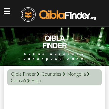
QIBLA
FINDER
Кибла чиглэлээ
хялбархан олох
Qibla Finder
Countries
Mongolia
Хэнтий
Бэрх