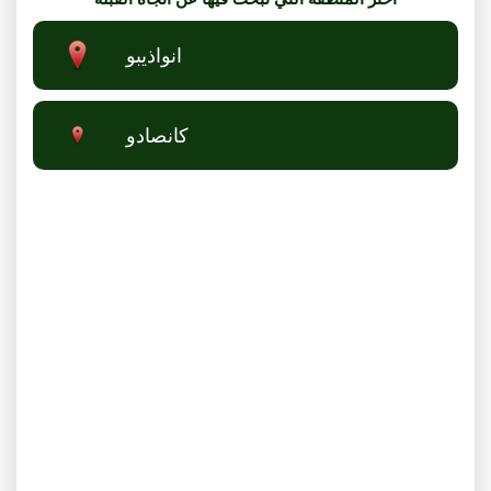
انواذيبو
كانصادو