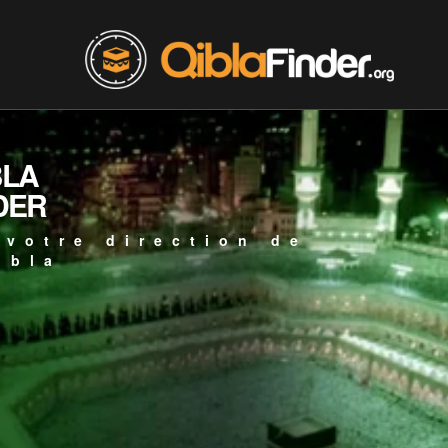
BLA
DER
 votre direction de
ibla