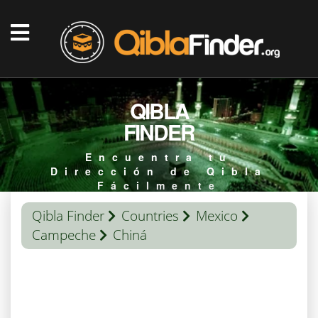
QIBLA
FINDER
Encuentra tu
Dirección de Qibla
Fácilmente
Qibla Finder
Countries
Mexico
Campeche
Chiná