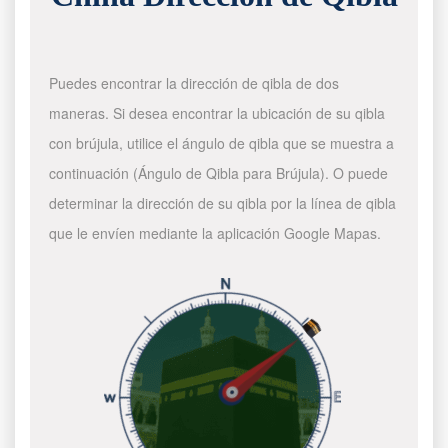
Puedes encontrar la dirección de qibla de dos
maneras. Si desea encontrar la ubicación de su qibla
con brújula, utilice el ángulo de qibla que se muestra a
continuación (Ángulo de Qibla para Brújula). O puede
determinar la dirección de su qibla por la línea de qibla
que le envíen mediante la aplicación Google Mapas.