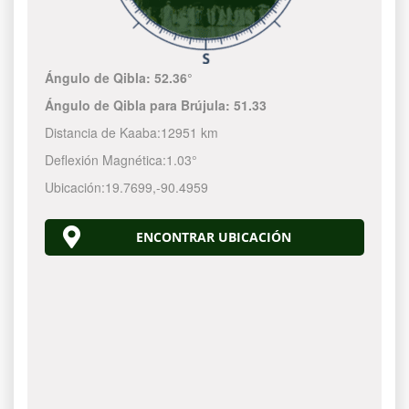
Ángulo de Qibla:
52.36°
Ángulo de Qibla para Brújula:
51.33
Distancia de Kaaba:
12951 km
Deflexión Magnética:
1.03°
Ubicación:
19.7699
,
-90.4959
ENCONTRAR UBICACIÓN