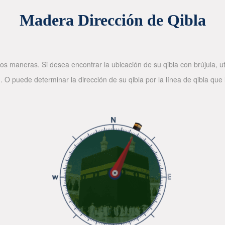
Madera Dirección de Qibla
os maneras. Si desea encontrar la ubicación de su qibla con brújula, ut
. O puede determinar la dirección de su qibla por la línea de qibla que