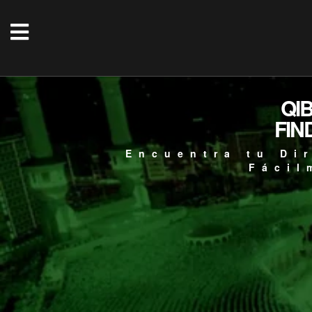
QI
FIN
Encuentra tu Di
Fácil