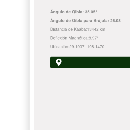
Ángulo de Qibla:
35.05°
Ángulo de Qibla para Brújula:
26.08
Distancia de Kaaba:
13442 km
Deflexión Magnética:
8.97°
Ubicación:
29.1937
,
-108.1470