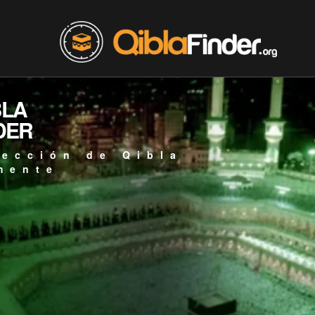
BLA
DER
rección de Qibla
mente