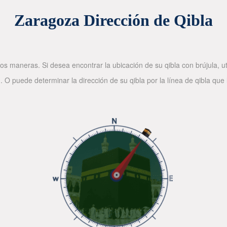
Zaragoza Dirección de Qibla
os maneras. Si desea encontrar la ubicación de su qibla con brújula, ut
. O puede determinar la dirección de su qibla por la línea de qibla que