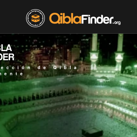
BLA
DER
rección de Qibla
mente