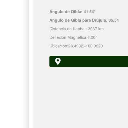
Ángulo de Qibla:
41.54°
Ángulo de Qibla para Brújula:
35.54
Distancia de Kaaba:
13067 km
Deflexión Magnética:
6.00°
Ubicación:
28.4932
,
-100.9220