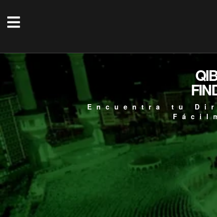
QI
FIN
Encuentra tu Di
Fácil