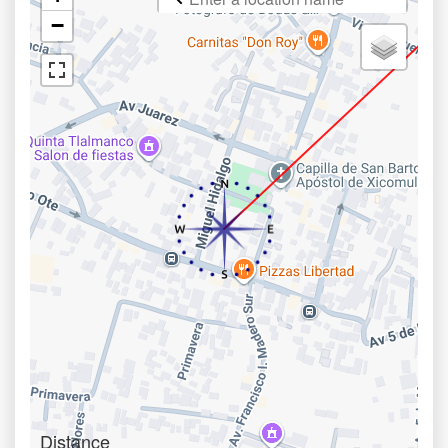
−
Distance