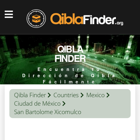
QIBLA
FINDER
Encuentra tu
Dirección de Qibla
Fácilmente
Qibla Finder
Countries
Mexico
Ciudad de México
San Bartolome Xicomulco