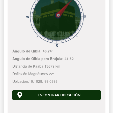
Ángulo de Qibla:
46.74°
Ángulo de Qibla para Brújula:
41.52
Distancia de Kaaba:
13679 km
Deflexión Magnética:
5.22°
Ubicación:
19.1928
,
-99.0898
ENCONTRAR UBICACIÓN