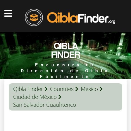
QIBLA
FINDER
Encuentra tu
Dirección de Qibla
Fácilmente
Qibla Finder
Countries
Mexico
Ciudad de México
San Salvador Cuauhtenco