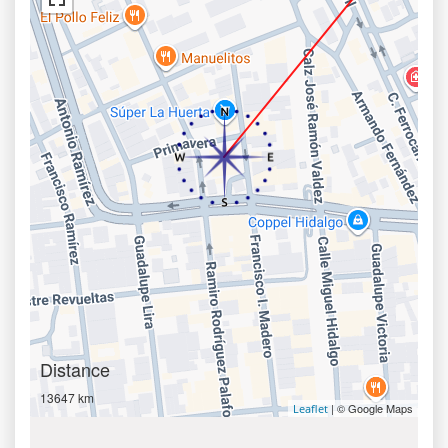
Distance
13647 km
| © Google Maps
Leaflet