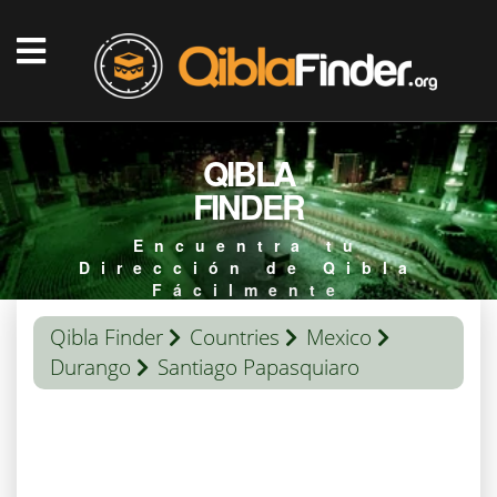
QIBLA
FINDER
Encuentra tu
Dirección de Qibla
Fácilmente
Qibla Finder
Countries
Mexico
Durango
Santiago Papasquiaro