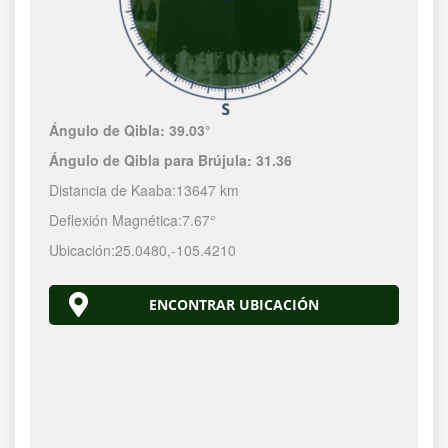
Ángulo de Qibla:
39.03°
Ángulo de Qibla para Brújula:
31.36
Distancia de Kaaba:
13647 km
Deflexión Magnética:
7.67°
Ubicación:
25.0480
,
-105.4210
ENCONTRAR UBICACIÓN