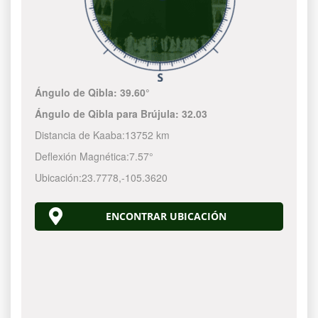
Ángulo de Qibla:
39.60°
Ángulo de Qibla para Brújula:
32.03
Distancia de Kaaba:
13752 km
Deflexión Magnética:
7.57°
Ubicación:
23.7778
,
-105.3620
ENCONTRAR UBICACIÓN