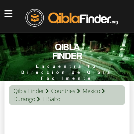
QIBLA
FINDER
Encuentra tu
Dirección de Qibla
Fácilmente
Qibla Finder
Countries
Mexico
Durango
El Salto