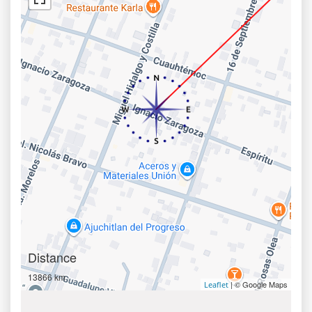
Distance
13866 km
| © Google Maps
Leaflet