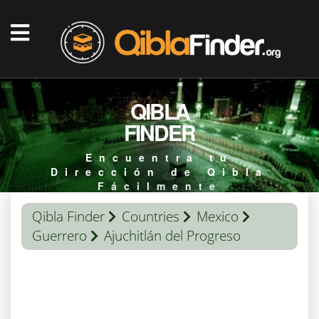
QIBLA
FINDER
Encuentra tu
Dirección de Qibla
Fácilmente
Qibla Finder
Countries
Mexico
Guerrero
Ajuchitlán del Progreso