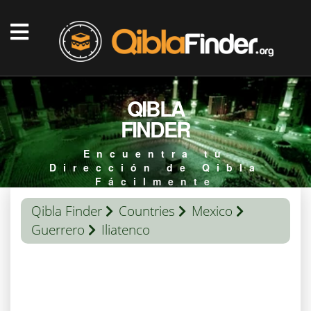
QIBLA
FINDER
Encuentra tu
Dirección de Qibla
Fácilmente
Qibla Finder
Countries
Mexico
Guerrero
Iliatenco