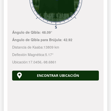
Ángulo de Qibla:
48.09°
Ángulo de Qibla para Brújula:
42.92
Distancia de Kaaba:
13809 km
Deflexión Magnética:
5.17°
Ubicación:
17.0456
,
-98.6861
ENCONTRAR UBICACIÓN