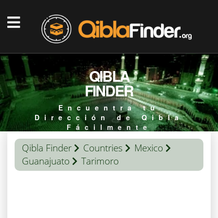
QIBLA
FINDER
Encuentra tu
Dirección de Qibla
Fácilmente
Qibla Finder
Countries
Mexico
Guanajuato
Tarimoro