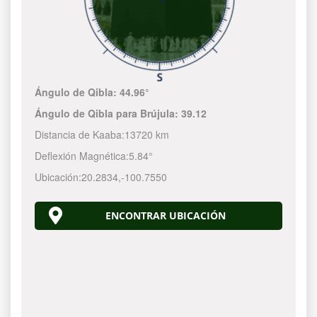
Ángulo de Qibla:
44.96°
Ángulo de Qibla para Brújula:
39.12
Distancia de Kaaba:
13720 km
Deflexión Magnética:
5.84°
Ubicación:
20.2834
,
-100.7550
ENCONTRAR UBICACIÓN