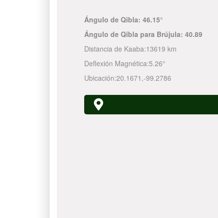
Ángulo de Qibla:
46.15°
Ángulo de Qibla para Brújula:
40.89
Distancia de Kaaba:
13619 km
Deflexión Magnética:
5.26°
Ubicación:
20.1671
,
-99.2786