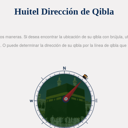
Huitel Dirección de Qibla
os maneras. Si desea encontrar la ubicación de su qibla con brújula, ut
. O puede determinar la dirección de su qibla por la línea de qibla que