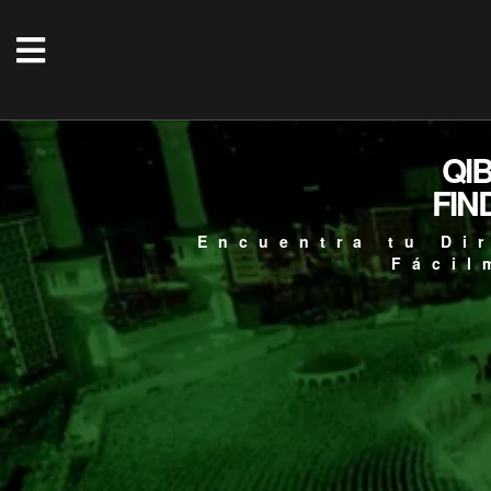
QI
FIN
Encuentra tu Di
Fácil