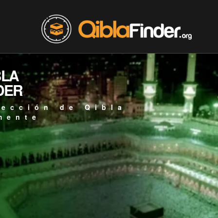
BLA
DER
rección de Qibla
mente