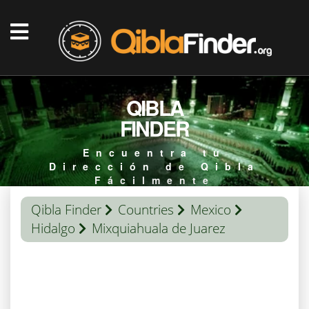
QIBLA
FINDER
Encuentra tu
Dirección de Qibla
Fácilmente
Qibla Finder
Countries
Mexico
Hidalgo
Mixquiahuala de Juarez