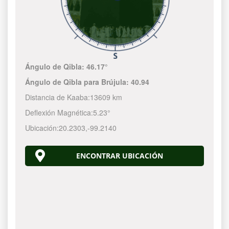
Ángulo de Qibla:
46.17°
Ángulo de Qibla para Brújula:
40.94
Distancia de Kaaba:
13609 km
Deflexión Magnética:
5.23°
Ubicación:
20.2303
,
-99.2140
ENCONTRAR UBICACIÓN