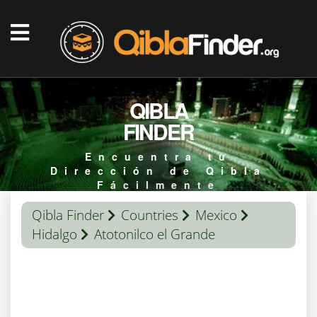
QIBLA
FINDER
Encuentra tu
Dirección de Qibla
Fácilmente
Qibla Finder
Countries
Mexico
Hidalgo
Atotonilco el Grande