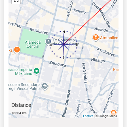
Distance
13564 km
| © Google Maps
Leaflet