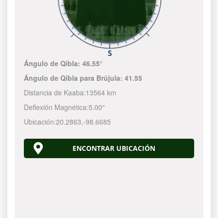
Ángulo de Qibla:
46.55°
Ángulo de Qibla para Brújula:
41.55
Distancia de Kaaba:
13564 km
Deflexión Magnética:
5.00°
Ubicación:
20.2863
,
-98.6685
ENCONTRAR UBICACIÓN