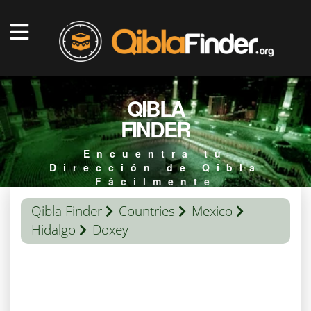
QIBLA
FINDER
Encuentra tu
Dirección de Qibla
Fácilmente
Qibla Finder
Countries
Mexico
Hidalgo
Doxey