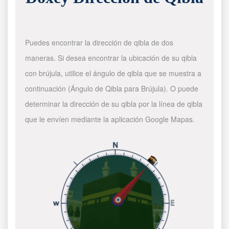
Puedes encontrar la dirección de qibla de dos
maneras. Si desea encontrar la ubicación de su qibla
con brújula, utilice el ángulo de qibla que se muestra a
continuación (Ángulo de Qibla para Brújula). O puede
determinar la dirección de su qibla por la línea de qibla
que le envíen mediante la aplicación Google Mapas.