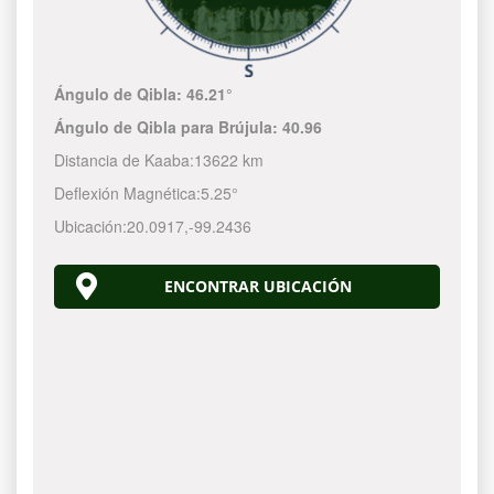
Ángulo de Qibla:
46.21°
Ángulo de Qibla para Brújula:
40.96
Distancia de Kaaba:
13622 km
Deflexión Magnética:
5.25°
Ubicación:
20.0917
,
-99.2436
ENCONTRAR UBICACIÓN