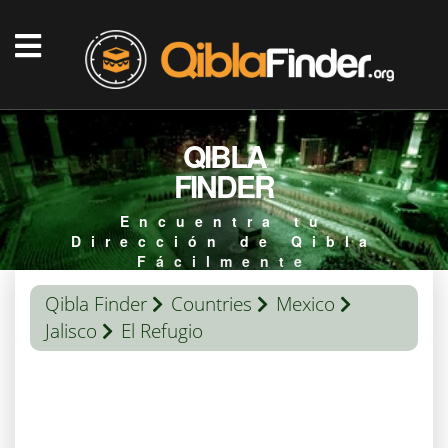
QIBLA
FINDER
Encuentra tu
Dirección de Qibla
Fácilmente
Qibla Finder
Countries
Mexico
Jalisco
El Refugio