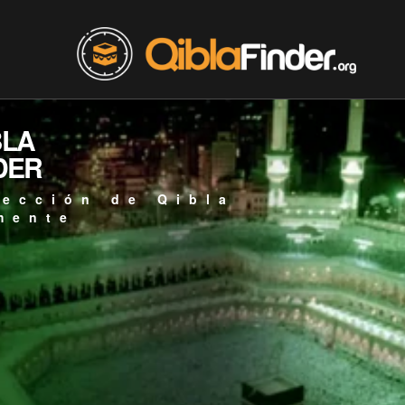
BLA
DER
rección de Qibla
mente