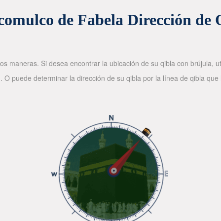
comulco de Fabela Dirección de 
os maneras. Si desea encontrar la ubicación de su qibla con brújula, ut
. O puede determinar la dirección de su qibla por la línea de qibla que