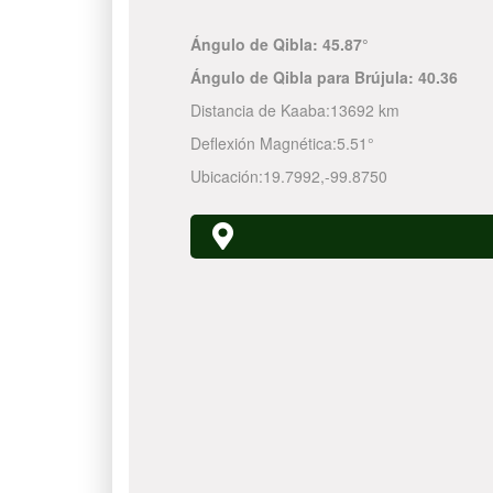
Ángulo de Qibla:
45.87°
Ángulo de Qibla para Brújula:
40.36
Distancia de Kaaba:
13692 km
Deflexión Magnética:
5.51°
Ubicación:
19.7992
,
-99.8750