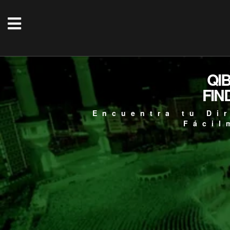
QI
FIN
Encuentra tu Di
Fácil