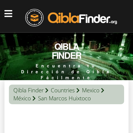
QIBLA
FINDER
Encuentra tu
Dirección de Qibla
Fácilmente
Qibla Finder
Countries
Mexico
México
San Marcos Huixtoco