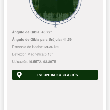
Ángulo de Qibla:
46.72°
Ángulo de Qibla para Brújula:
41.59
Distancia de Kaaba:
13636 km
Deflexión Magnética:
5.13°
Ubicación:
19.5572
,
-98.8975
ENCONTRAR UBICACIÓN