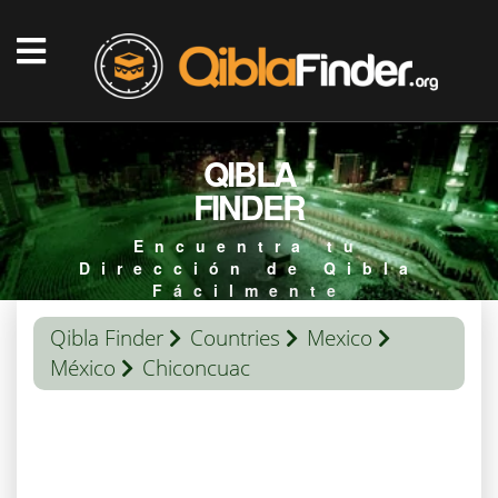
QIBLA
FINDER
Encuentra tu
Dirección de Qibla
Fácilmente
Qibla Finder
Countries
Mexico
México
Chiconcuac