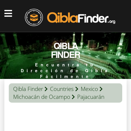
QIBLA
FINDER
Encuentra tu
Dirección de Qibla
Fácilmente
Qibla Finder
Countries
Mexico
Michoacán de Ocampo
Pajacuarán