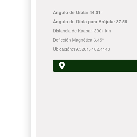
Ángulo de Qibla:
44.01°
Ángulo de Qibla para Brújula:
37.56
Distancia de Kaaba:
13901 km
Deflexión Magnética:
6.45°
Ubicación:
19.5201
,
-102.4140