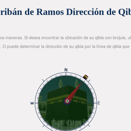
ribán de Ramos Dirección de Qi
os maneras. Si desea encontrar la ubicación de su qibla con brújula, ut
. O puede determinar la dirección de su qibla por la línea de qibla que