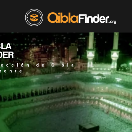
BLA
DER
rección de Qibla
mente