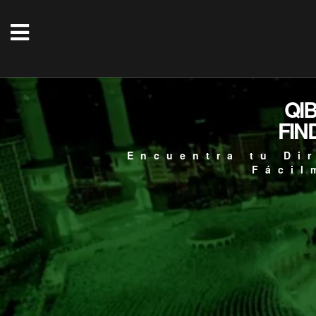
QI
FIN
Encuentra tu Di
Fácil