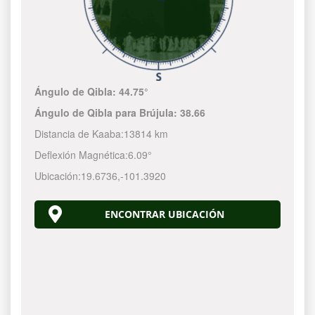
Ángulo de Qibla:
44.75°
Ángulo de Qibla para Brújula:
38.66
Distancia de Kaaba:
13814 km
Deflexión Magnética:
6.09°
Ubicación:
19.6736
,
-101.3920
ENCONTRAR UBICACIÓN