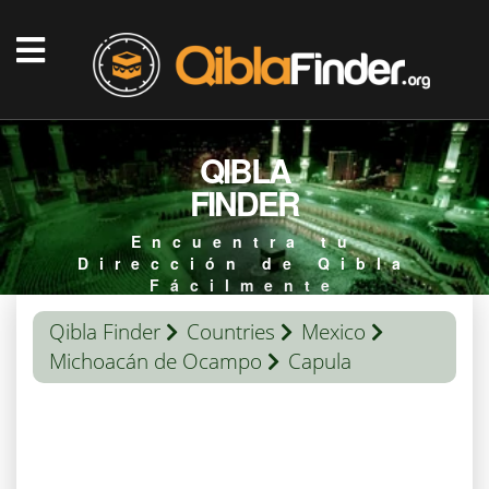
QIBLA
FINDER
Encuentra tu
Dirección de Qibla
Fácilmente
Qibla Finder
Countries
Mexico
Michoacán de Ocampo
Capula