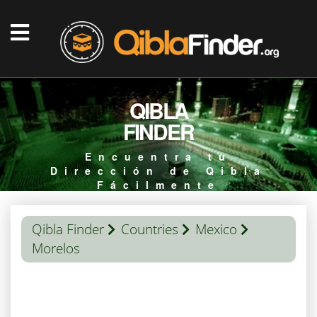
QIBLA
FINDER
Encuentra tu
Dirección de Qibla
Fácilmente
Qibla Finder
Countries
Mexico
Morelos