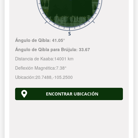
Ángulo de Qibla:
41.05°
Ángulo de Qibla para Brújula:
33.67
Distancia de Kaaba:
14001 km
Deflexión Magnética:
7.38°
Ubicación:
20.7488
,
-105.2500
ENCONTRAR UBICACIÓN