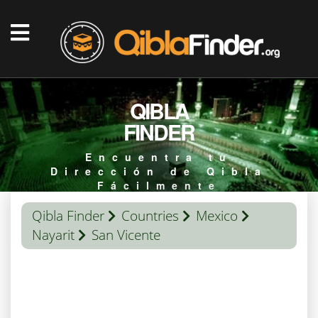
QIBLA
FINDER
Encuentra tu
Dirección de Qibla
Fácilmente
Qibla Finder
Countries
Mexico
Nayarit
San Vicente