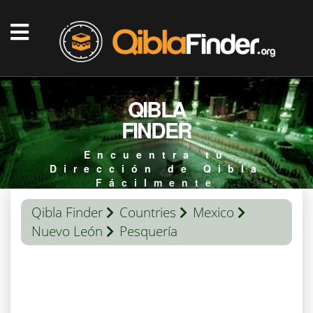
QIBLA
FINDER
Encuentra tu
Dirección de Qibla
Fácilmente
Qibla Finder
Countries
Mexico
Nuevo León
Pesquería