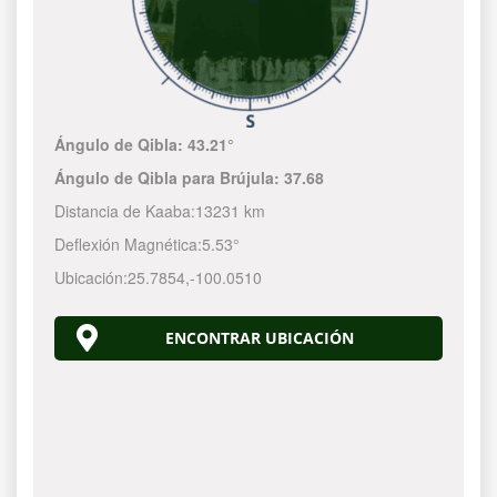
Ángulo de Qibla:
43.21°
Ángulo de Qibla para Brújula:
37.68
Distancia de Kaaba:
13231 km
Deflexión Magnética:
5.53°
Ubicación:
25.7854
,
-100.0510
ENCONTRAR UBICACIÓN