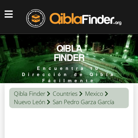
QIBLA
FINDER
Encuentra tu
Dirección de Qibla
Fácilmente
Qibla Finder
Countries
Mexico
Nuevo León
San Pedro Garza García