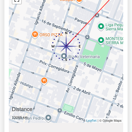
Distance
13265 km
| © Google Maps
Leaflet