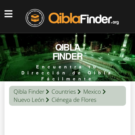
QIBLA
FINDER
Encuentra tu
Dirección de Qibla
Fácilmente
Qibla Finder
Countries
Mexico
Nuevo León
Ciénega de Flores