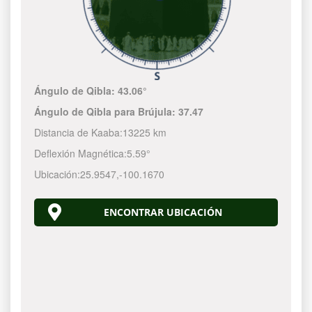
Ángulo de Qibla:
43.06°
Ángulo de Qibla para Brújula:
37.47
Distancia de Kaaba:
13225 km
Deflexión Magnética:
5.59°
Ubicación:
25.9547
,
-100.1670
ENCONTRAR UBICACIÓN