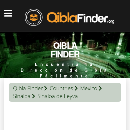
QIBLA
FINDER
Encuentra tu
Dirección de Qibla
Fácilmente
Qibla Finder
Countries
Mexico
Sinaloa
Sinaloa de Leyva