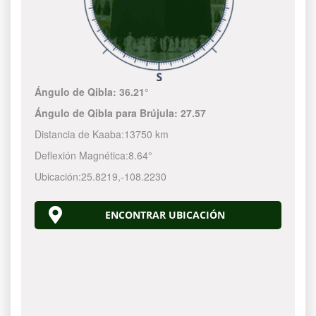
Ángulo de Qibla:
36.21°
Ángulo de Qibla para Brújula:
27.57
Distancia de Kaaba:
13750 km
Deflexión Magnética:
8.64°
Ubicación:
25.8219
,
-108.2230
ENCONTRAR UBICACIÓN