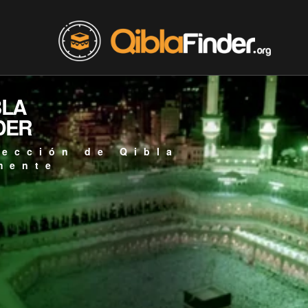
BLA
DER
rección de Qibla
mente