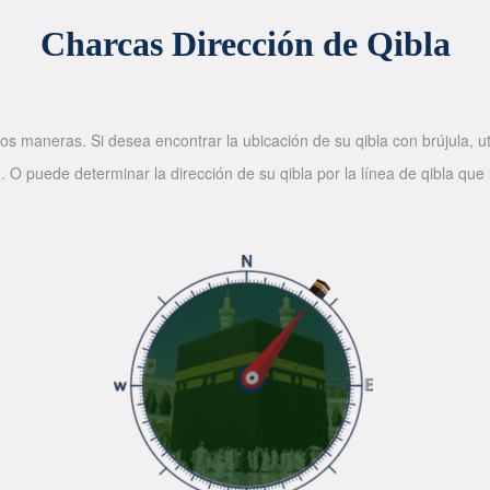
Charcas Dirección de Qibla
os maneras. Si desea encontrar la ubicación de su qibla con brújula, ut
. O puede determinar la dirección de su qibla por la línea de qibla que