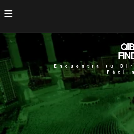
QI
FIN
Encuentra tu Di
Fácil