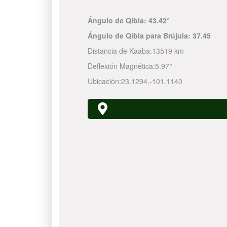
Ángulo de Qibla:
43.42°
Ángulo de Qibla para Brújula:
37.45
Distancia de Kaaba:
13519 km
Deflexión Magnética:
5.97°
Ubicación:
23.1294
,
-101.1140