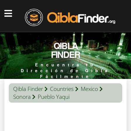
QIBLA
FINDER
Encuentra tu
Dirección de Qibla
Fácilmente
Qibla Finder
Countries
Mexico
Sonora
Pueblo Yaqui