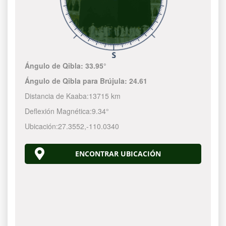
Ángulo de Qibla:
33.95°
Ángulo de Qibla para Brújula:
24.61
Distancia de Kaaba:
13715 km
Deflexión Magnética:
9.34°
Ubicación:
27.3552
,
-110.0340
ENCONTRAR UBICACIÓN