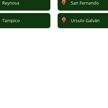
Reynosa
San Fernando
Tampico
Ursulo Galván