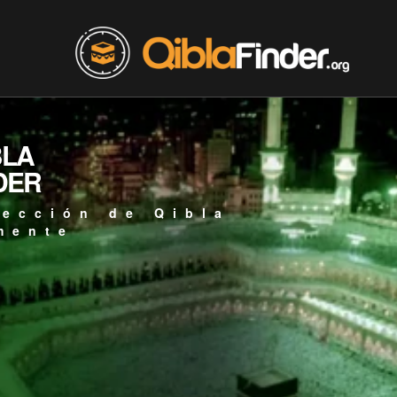
BLA
DER
rección de Qibla
mente