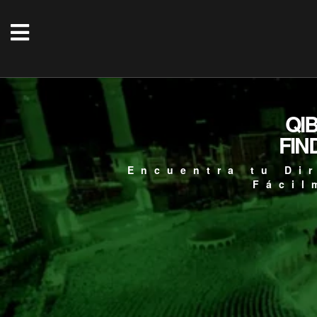
QI
FIN
Encuentra tu Di
Fácil