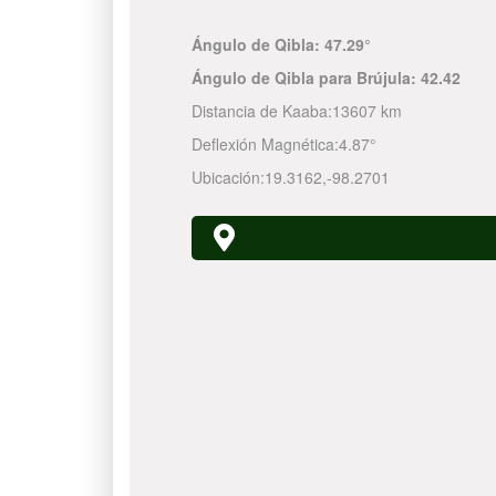
Ángulo de Qibla:
47.29°
Ángulo de Qibla para Brújula:
42.42
Distancia de Kaaba:
13607 km
Deflexión Magnética:
4.87°
Ubicación:
19.3162
,
-98.2701