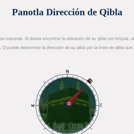
Panotla Dirección de Qibla
os maneras. Si desea encontrar la ubicación de su qibla con brújula, ut
. O puede determinar la dirección de su qibla por la línea de qibla que