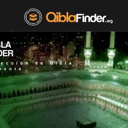
BLA
DER
rección de Qibla
mente