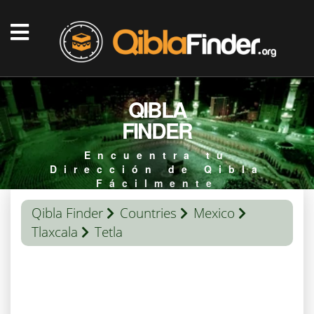
QIBLA
FINDER
Encuentra tu
Dirección de Qibla
Fácilmente
Qibla Finder
Countries
Mexico
Tlaxcala
Tetla