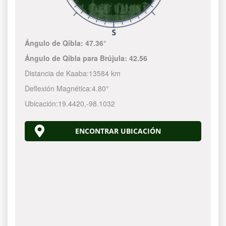
Ángulo de Qibla:
47.36°
Ángulo de Qibla para Brújula:
42.56
Distancia de Kaaba:
13584 km
Deflexión Magnética:
4.80°
Ubicación:
19.4420
,
-98.1032
ENCONTRAR UBICACIÓN