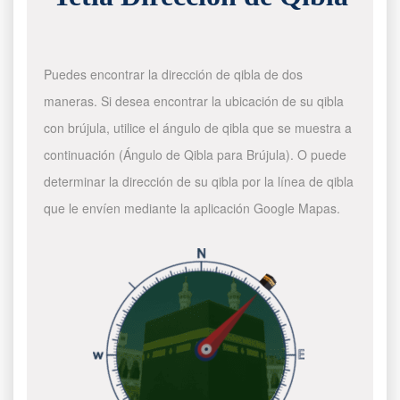
Puedes encontrar la dirección de qibla de dos
maneras. Si desea encontrar la ubicación de su qibla
con brújula, utilice el ángulo de qibla que se muestra a
continuación (Ángulo de Qibla para Brújula). O puede
determinar la dirección de su qibla por la línea de qibla
que le envíen mediante la aplicación Google Mapas.