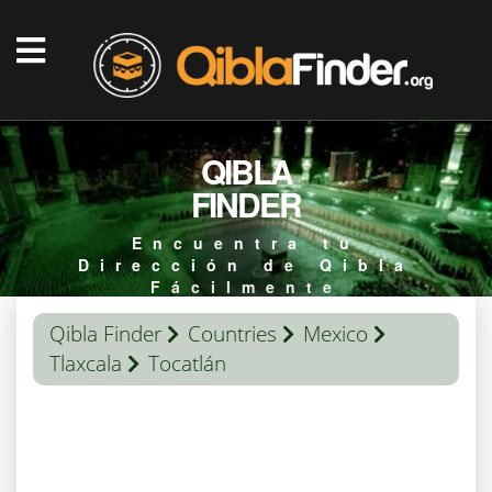
QIBLA
FINDER
Encuentra tu
Dirección de Qibla
Fácilmente
Qibla Finder
Countries
Mexico
Tlaxcala
Tocatlán