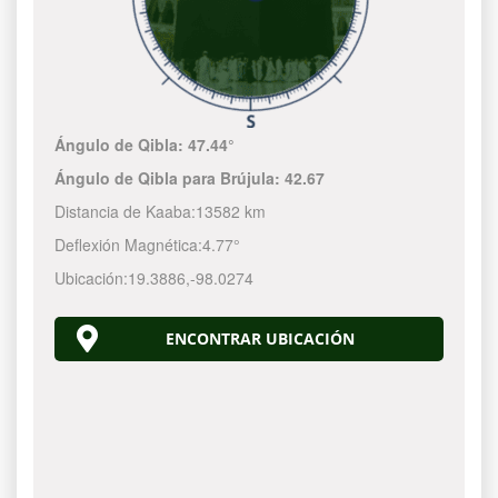
Ángulo de Qibla:
47.44°
Ángulo de Qibla para Brújula:
42.67
Distancia de Kaaba:
13582 km
Deflexión Magnética:
4.77°
Ubicación:
19.3886
,
-98.0274
ENCONTRAR UBICACIÓN