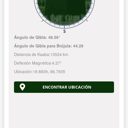
Ángulo de Qibla:
48.56°
Ángulo de Qibla para Brújula:
44.29
Distancia de Kaaba:
13524 km
Deflexión Magnética:
4.27°
Ubicación:
18.8839
,
-96.7935
ENCONTRAR UBICACIÓN