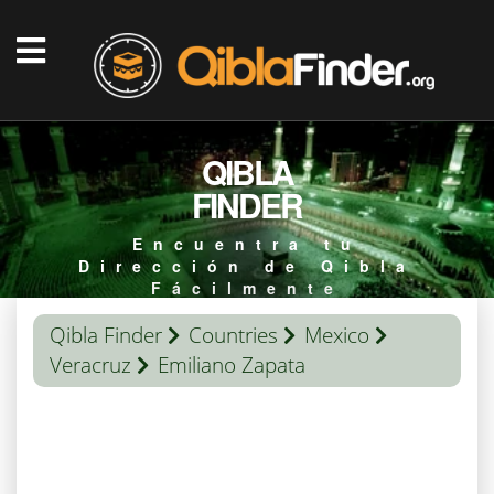
QIBLA
FINDER
Encuentra tu
Dirección de Qibla
Fácilmente
Qibla Finder
Countries
Mexico
Veracruz
Emiliano Zapata