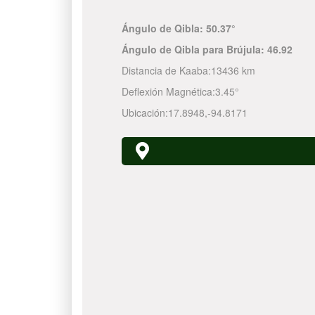
Ángulo de Qibla:
50.37°
Ángulo de Qibla para Brújula:
46.92
Distancia de Kaaba:
13436 km
Deflexión Magnética:
3.45°
Ubicación:
17.8948
,
-94.8171