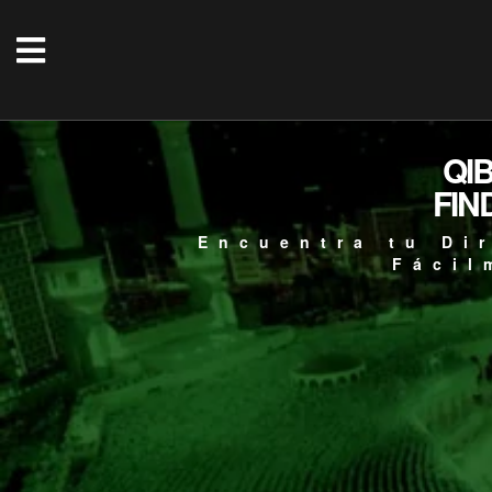
QI
FIN
Encuentra tu Di
Fácil