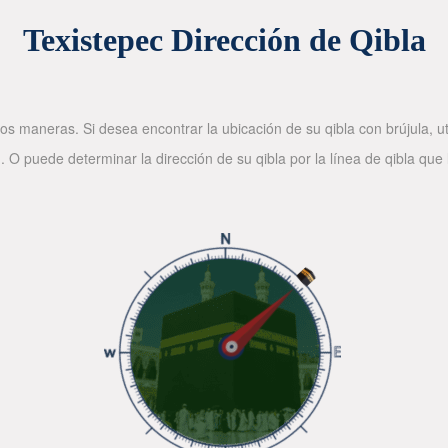
Texistepec Dirección de Qibla
os maneras. Si desea encontrar la ubicación de su qibla con brújula, ut
. O puede determinar la dirección de su qibla por la línea de qibla que