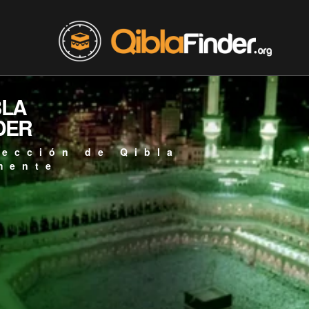
BLA
DER
rección de Qibla
mente