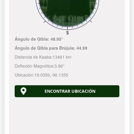
Ángulo de Qibla:
48.95°
Ángulo de Qibla para Brújula:
44.99
Distancia de Kaaba:
13461 km
Deflexión Magnética:
3.96°
Ubicación:
19.0350
,
-96.1355
ENCONTRAR UBICACIÓN