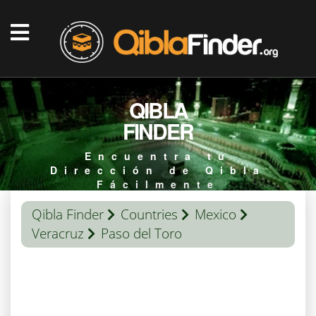
QIBLA
FINDER
Encuentra tu
Dirección de Qibla
Fácilmente
Qibla Finder
Countries
Mexico
Veracruz
Paso del Toro