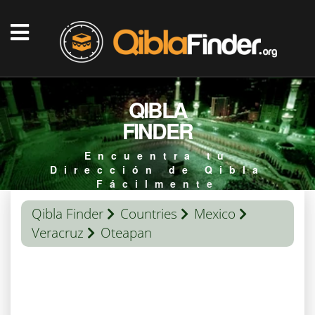
QIBLA
FINDER
Encuentra tu
Dirección de Qibla
Fácilmente
Qibla Finder
Countries
Mexico
Veracruz
Oteapan