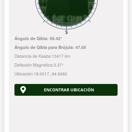
Ángulo de Qibla:
50.42°
Ángulo de Qibla para Brújula:
47.05
Distancia de Kaaba:
13417 km
Deflexión Magnética:
3.37°
Ubicación:
18.0017
,
-94.6662
ENCONTRAR UBICACIÓN